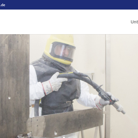
.de
Un