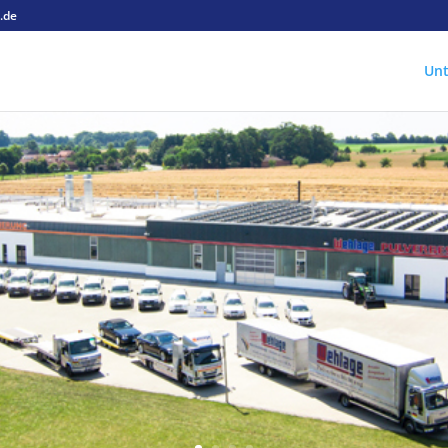
.de
Un